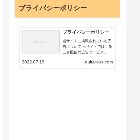
プライバシーポリシー
プライバシーポリシー
当サイトに掲載されている広
告について 当サイトでは、第
三者配信の広告サービス
（[Googleアドセンス）を利
2022.07.19
guitarous.com
用しています。 このような広
告配信事業者は、ユーザーの
興味に応じた商品やサービス
の広告を表示するため、当サ
イトや他サイトへのアクセ
ス...