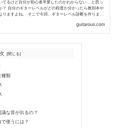
てるけど自分が初心者卒業したのかわからない... と思っ
か？ 自分のギターレベルがどの程度か分かったら教則本や
なりますよね。 そこで今回、ギターレベル診断を作りまし
guitarous.com
次
？
な種類
ス
ス
不思議な音が出るの？
の曲で使うには？