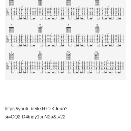
https://youtu.be/kxHz1iKJquo?
si=OQ2rD4tngy1tmN2a&t=22