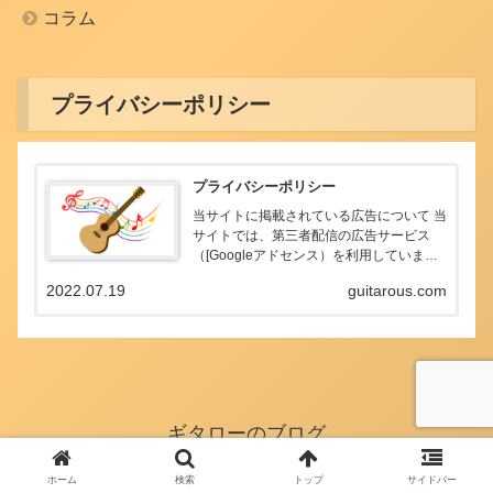
コラム
プライバシーポリシー
プライバシーポリシー
当サイトに掲載されている広告について 当
サイトでは、第三者配信の広告サービス
（[Googleアドセンス）を利用していま
す。 このような広告配信事業者は、ユーザ
2022.07.19
guitarous.com
ーの興味に応じた商品やサービスの広告を
表示するため、当サイトや他サイトへのア
クセス...
ギタローのブログ
ホーム
検索
トップ
サイドバー